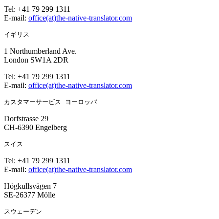
Tel: +41 79 299 1311
E-mail:
office(at)the-native-translator.com
イギリス
1 Northumberland Ave.
London SW1A 2DR
Tel: +41 79 299 1311
E-mail:
office(at)the-native-translator.com
カスタマーサービス ヨーロッパ
Dorfstrasse 29
CH-6390 Engelberg
スイス
Tel: +41 79 299 1311
E-mail:
office(at)the-native-translator.com
Högkullsvägen 7
SE-26377 Mölle
スウェーデン