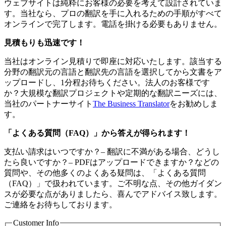
ウェブサイトは純粋にお客様の必要を考えて設計されていま
す。当社なら、プロの翻訳を手に入れるための手順がすべて
オンラインで完了します。電話を掛ける必要もありません。
見積もりも迅速です！
当社はオンライン見積りで即座に対応いたします。該当する
分野の翻訳元の言語と翻訳先の言語を選択してから文書をア
ップロードし、1分程お待ちください。法人のお客様です
か？大規模な翻訳プロジェクトや定期的な翻訳ニーズには、
当社のパートナーサイト
The Business Translator
をお勧めしま
す。
「よくある質問（
FAQ
）」から答えが得られます！
支払い請求はいつですか？– 翻訳に不満がある場合、どうし
たら良いですか？– PDFはアップロードできますか？などの
質問や、その他多くのよくある疑問は、「よくある質問
（FAQ）」で扱われています。ご不明な点、その他ガイダン
スが必要な点がありましたら、喜んでアドバイス致します。
ご連絡をお待ちしております。
Customer Info