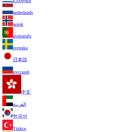
Ελληνικά
nederlands
norsk
português
svenska
日本語
русский
中文
العربية
한국어
Türkçe