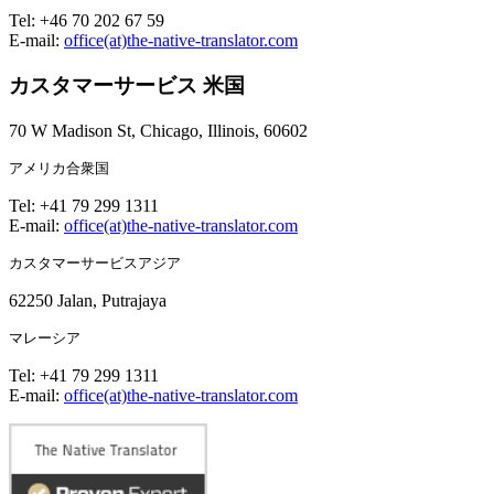
Tel: +46 70 202 67 59
E-mail:
office(at)the-native-translator.com
カスタマーサービス 米国
70 W Madison St, Chicago, Illinois, 60602
アメリカ合衆国
Tel: +41 79 299 1311
E-mail:
office(at)the-native-translator.com
カスタマーサービスアジア
62250 Jalan, Putrajaya
マレーシア
Tel: +41 79 299 1311
E-mail:
office(at)the-native-translator.com