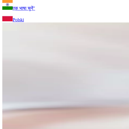
एक भाषा चुनें"
Polski