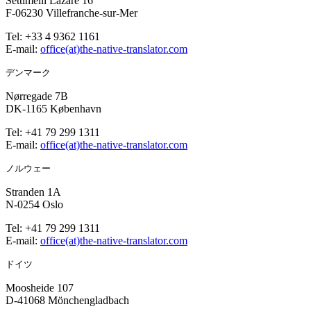
Settimelli Lazare 16
F-06230 Villefranche-sur-Mer
Tel: +33 4 9362 1161
E-mail:
office(at)the-native-translator.com
デンマーク
Nørregade 7B
DK-1165 København
Tel: +41 79 299 1311
E-mail:
office(at)the-native-translator.com
ノルウェー
Stranden 1A
N-0254 Oslo
Tel: +41 79 299 1311
E-mail:
office(at)the-native-translator.com
ドイツ
Moosheide 107
D-41068 Mönchengladbach