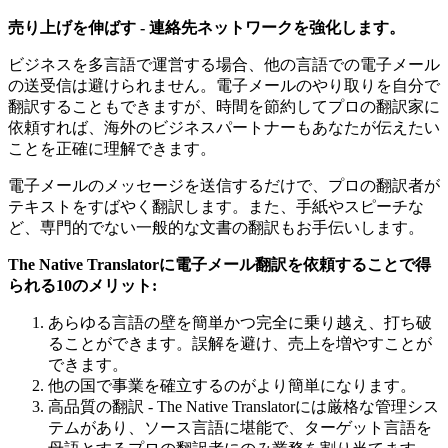
売り上げを伸ばす
-
連絡先ネットワークを強化します。
ビジネスを多言語で運営する場合、他の言語での電子メール
の送受信は避けられません。電子メールのやり取りを自分で
翻訳することもできますが、時間を節約してプロの翻訳家に
依頼すれば、海外のビジネスパートナーもあなたが伝えたい
ことを正確に理解できます。
電子メールのメッセージを送信するだけで、プロの翻訳者が
テキストをすばやく翻訳します。また、手紙やスピーチな
ど、専門的でない一般的な文書の翻訳もお手伝いします。
The Native Translator
に電子メール翻訳を依頼することで得
られる
10
のメリット
:
あらゆる言語の壁を簡単かつ完全に乗り越え、打ち破
ることができます。誤解を避け、売上を増やすことが
できます。
他の国で事業を確立するのがより簡単になります。
高品質の翻訳 - The Native Translatorには厳格な管理シス
テムがあり、ソース言語に堪能で、ターゲット言語を