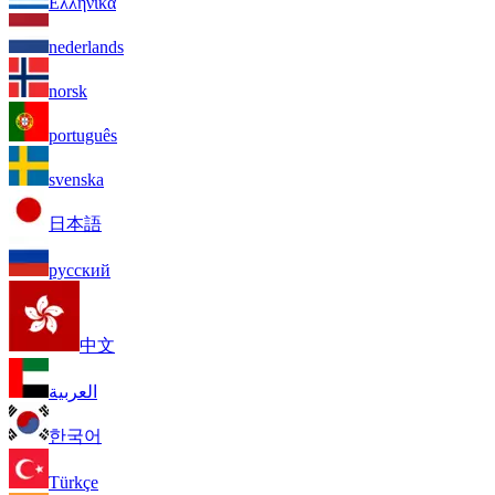
Ελληνικά
nederlands
norsk
português
svenska
日本語
русский
中文
العربية
한국어
Türkçe