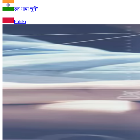
एक भाषा चुनें"
Polski