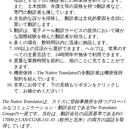
母語とするプロの翻訳者にのみ業務を割り当てます。
また、土木技師、弁護士等の資格を持つ翻訳者など、
専門の翻訳者も擁しています。
文化的な誤りを排除し、翻訳者は文化的要因を念頭に
置いて翻訳します。
翻訳は、電子メール翻訳サービスの提供において確か
な国際経験を積んだ翻訳者が担当します。
多くの場合、数時間以内に迅速に納品します。
100以上の言語から選択できます。ヘルプは、世界のす
べての主要言語で、24時間年中無休で利用できます。
貴重な業務時間を節約し、他のことに充てることがで
きます。
機密保持 – The Native Translatorの全翻訳者は機密保持
契約を結んでいます。
非常にお得です。下の見積もりボタンをクリックし
て、お確かめください！
The Native Translator
は、スイスに登録事務所を持つグローバ
ルなコミュニケーション・翻訳会社である
The Translator
Group
の一員です。当社は、翻訳会社の品質基準である
ISO
17000
と
CAN/CGSB-131.10
（欧州と北米）の両方の認証を取
得しています。