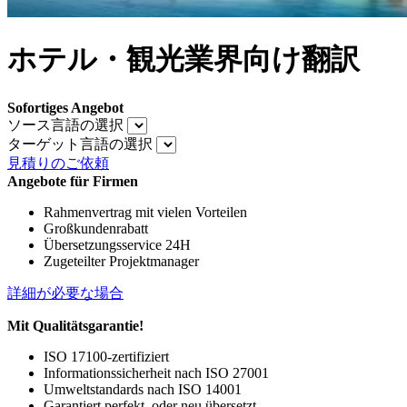
ホテル・観光業界向け翻訳
Sofortiges Angebot
ソース言語の選択
ターゲット言語の選択
見積りのご依頼
Angebote für Firmen
Rahmenvertrag mit vielen Vorteilen
Großkundenrabatt
Übersetzungsservice 24H
Zugeteilter Projektmanager
詳細が必要な場合
Mit Qualitätsgarantie!
ISO 17100-zertifiziert
Informationssicherheit nach ISO 27001
Umweltstandards nach ISO 14001
Garantiert perfekt, oder neu übersetzt