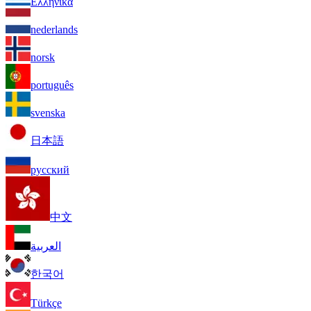
Ελληνικά
nederlands
norsk
português
svenska
日本語
русский
中文
العربية
한국어
Türkçe