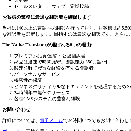
契約書
セールスレター、ウェブ、定期投稿
お客様の業務に最適な翻訳者を確保します
当社は140以上の言語への翻訳を行っており、お客様は約5
な翻訳者を選定します。目指すのは最適な翻訳です。さらに
The Native Translator
が選ばれる
8
つの理由
:
プレミアム品質:宣誓・公認翻訳者
納品は迅速で時間厳守。翻訳能力:350万語/日
関連分野で豊富な経験を有する翻訳者
パーソナルなサービス
機密性の保証
ビジネスクリティカルなドキュメントを処理するための
24時間年中無休のサービス
各種CMSシステムの豊富な経験
お問い合わせ
詳細については、
電子メール
で24時間いつでもお問い合わせ