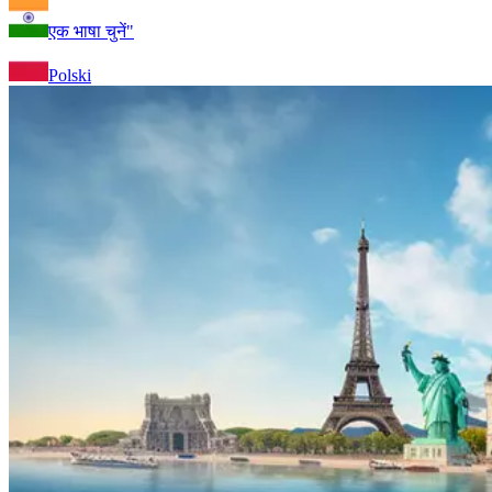
एक भाषा चुनें"
Polski