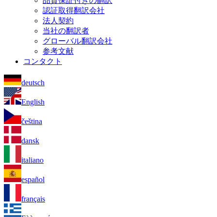
品質保証付きの翻訳
認証取得翻訳会社
法人契約
当社の翻訳者
グローバル翻訳会社
参考文献
コンタクト
deutsch
English
čeština
dansk
italiano
español
français