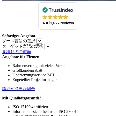
4.8
2,022 reviews
Sofortiges Angebot
ソース言語の選択
ターゲット言語の選択
見積りのご依頼
Angebote für Firmen
Rahmenvertrag mit vielen Vorteilen
Großkundenrabatt
Übersetzungsservice 24H
Zugeteilter Projektmanager
詳細が必要な場合
Mit Qualitätsgarantie!
ISO 17100-zertifiziert
Informationssicherheit nach ISO 27001