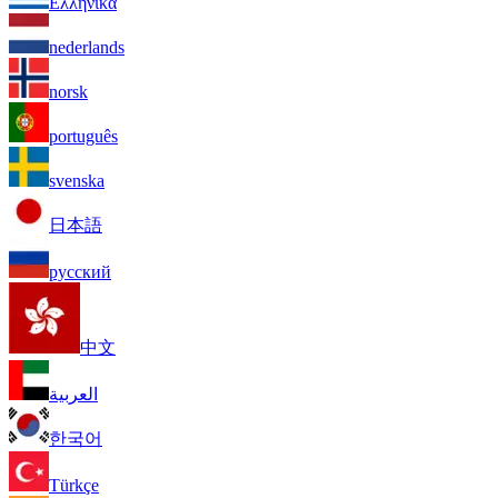
Ελληνικά
nederlands
norsk
português
svenska
日本語
русский
中文
العربية
한국어
Türkçe