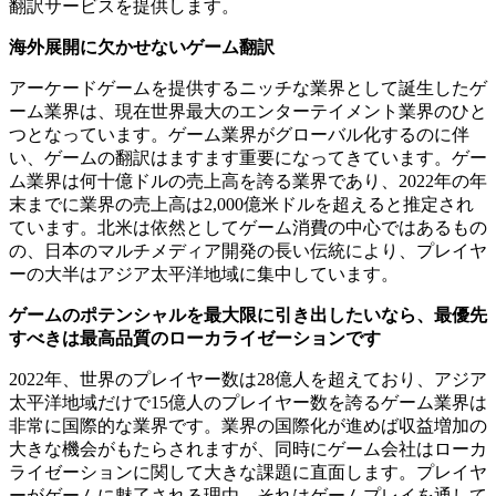
翻訳サービスを提供します。
海外展開に欠かせないゲーム翻訳
アーケードゲームを提供するニッチな業界として誕生したゲ
ーム業界は、現在世界最大のエンターテイメント業界のひと
つとなっています。ゲーム業界がグローバル化するのに伴
い、ゲームの翻訳はますます重要になってきています。ゲー
ム業界は何十億ドルの売上高を誇る業界であり、2022年の年
末までに業界の売上高は2,000億米ドルを超えると推定され
ています。北米は依然としてゲーム消費の中心ではあるもの
の、日本のマルチメディア開発の長い伝統により、プレイヤ
ーの大半はアジア太平洋地域に集中しています。
ゲームのポテンシャルを最大限に引き出したいなら、最優先
すべきは最高品質のローカライゼーションです
2022年、世界のプレイヤー数は28億人を超えており、アジア
太平洋地域だけで15億人のプレイヤー数を誇るゲーム業界は
非常に国際的な業界です。業界の国際化が進めば収益増加の
大きな機会がもたらされますが、同時にゲーム会社はローカ
ライゼーションに関して大きな課題に直面します。プレイヤ
ーがゲームに魅了される理由、それはゲームプレイを通して