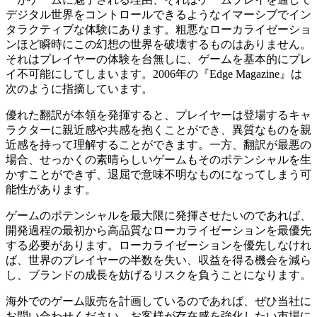
デジタル世界をコントロールできるようなイマーシブでイン
タラクティブな体験にあります。粗悪なローカライゼーショ
ンほど瞬時にこの幻想の世界を破壊するものはありません。
それはプレイヤーの体験を台無しに、ゲームを基本的にプレ
イ不可能にしてしまいます。2006年の『Edge Magazine』は
次のように指摘しています。
優れた翻訳が本領を発揮すると、プレイヤーは登場するキャ
ラクターに親近感や共感を抱くことができ、異質なものを親
近感を持って理解することができます。一方、翻訳が最悪の
場合、せっかくの素晴らしいゲームもそのポテンシャルを生
かすことができず、退屈で意味不明なものになってしまう可
能性があります。
ゲームのポテンシャルを最大限に発揮させたいのであれば、
開発過程の最初から高品質なローカライゼーションを最優先
する必要があります。ローカライゼーションを優先しなけれ
ば、世界のプレイヤーの半数を失い、収益を得る機会を減ら
し、ブランドの成長を妨げるリスクを負うことになります。
海外でのゲーム販売を計画しているのであれば、ぜひ当社に
お問い合わせください。お客様が存在感を強化したい市場に