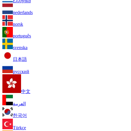
Ελληνικά
nederlands
norsk
português
svenska
日本語
русский
中文
العربية
한국어
Türkçe