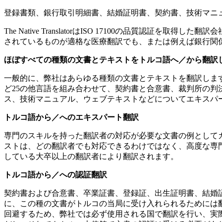
登録書類、銀行取引明細書、結婚証明書、契約書、技術マニ
The Native TranslatorはISO 17100の品
されているものが適格な医療翻訳でも、または例えば銀行関
ほぼすべての種類の文書とテキストをトルコ語へ／から翻訳
一般的に、弊社はあらゆる種類の文書とテキストを翻訳しま
ど25の他言語を組み合わせて、契約書と合意書、裁判所の
ス、技術マニュアル、ウェブテキストなどについてエキスパ
トルコ語から／へのエキスパート翻訳
専門のスキルを持った翻訳者の対応が必要な文書の例として
ストは、どの翻訳者でも対応できるわけではなく、高度な専
している大卒以上の翻訳者により翻訳されます。
トルコ語から／への認証翻訳
契約書および合意書、卒業証書、登録証、出生証明書、結婚
に、この種の文書がトルコの当局に受け入れられるためには
回避するため、弊社では必ず使用される国で翻訳を行い、実