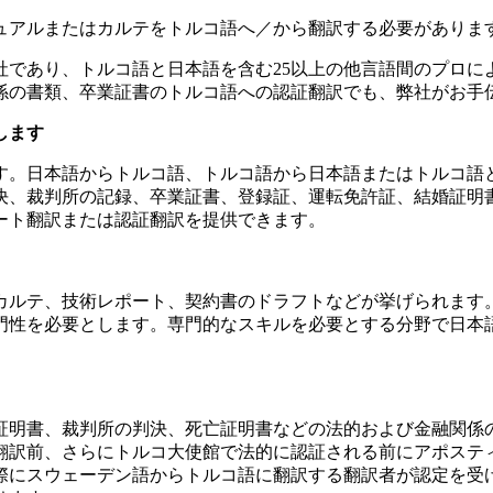
ュアルまたはカルテをトルコ語へ／から翻訳する必要がありま
質認証を取得した翻訳会社であり、トルコ語と日本語を含む25以上の他言
係の書類、卒業証書のトルコ語への認証翻訳でも、弊社がお手
します
す。日本語からトルコ語、トルコ語から日本語またはトルコ語
判決、裁判所の記録、卒業証書、登録証、運転免許証、結婚証明
ート翻訳または認証翻訳を提供できます。
カルテ、技術レポート、契約書のドラフトなどが挙げられます
門性を必要とします。専門的なスキルを必要とする分野で日本
証明書、裁判所の判決、死亡証明書などの法的および金融関係
翻訳前、さらにトルコ大使館で法的に認証される前にアポステ
際にスウェーデン語からトルコ語に翻訳する翻訳者が認定を受