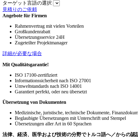
ターゲット言語の選択
見積りのご依頼
Angebote für Firmen
Rahmenvertrag mit vielen Vorteilen
Großkundenrabatt
Übersetzungsservice 24H
Zugeteilter Projektmanager
詳細が必要な場合
Mit Qualitätsgarantie!
ISO 17100-zertifiziert
Informationssicherheit nach ISO 27001
Umweltstandards nach ISO 14001
Garantiert perfekt, oder neu übersetzt
Übersetzung von Dokumenten
Medizinische, juristische, technische Dokumente, Finanzdoku
Beglaubigte Übersetzungen mit Unterschrift und Stempel
Übersetzungen aller Art in 60 Sprachen
法律、経済、医学および技術の分野でトルコ語へ／からの認