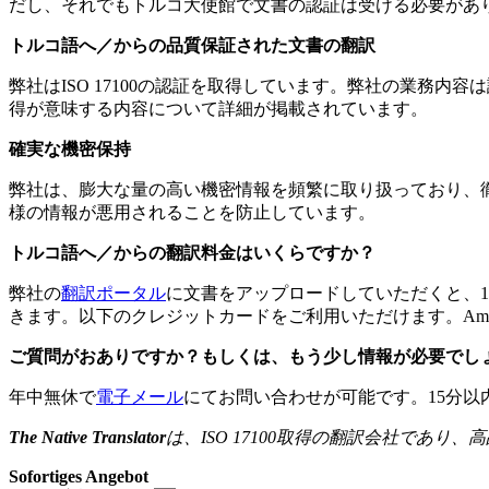
だし、それでもトルコ大使館で文書の認証は受ける必要があ
トルコ語へ／からの品質保証された文書の翻訳
弊社はISO 17100の認証を取得しています。弊社の業務内
得が意味する内容について詳細が掲載されています。
確実な機密保持
弊社は、膨大な量の高い機密情報を頻繁に取り扱っており、
様の情報が悪用されることを防止しています。
トルコ語へ／からの翻訳料金はいくらですか？
弊社の
翻訳ポータル
に文書をアップロードしていただくと、
きます。以下のクレジットカードをご利用いただけます。Amex、Diners、
ご質問がおありですか？もしくは、もう少し情報が必要でし
年中無休で
電子メール
にてお問い合わせが可能です。15分以
The Native Translator
は、
ISO 17100
取得の翻訳会社であり、高
Sofortiges Angebot