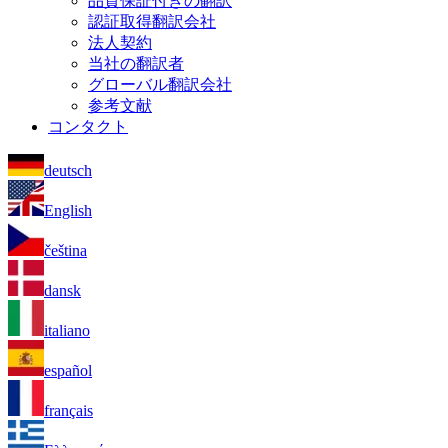
品質保証付きの翻訳
認証取得翻訳会社
法人契約
当社の翻訳者
グローバル翻訳会社
参考文献
コンタクト
deutsch
English
čeština
dansk
italiano
español
français