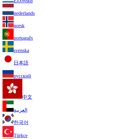
Ελληνικά
nederlands
norsk
português
svenska
日本語
русский
中文
العربية
한국어
Türkçe