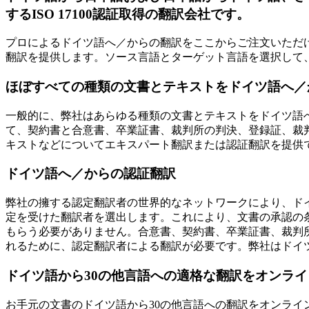
する
ISO 17100
認証取得の翻訳会社です。
プロによるドイツ語へ／からの翻訳をここからご注文いただ
翻訳を提供します。ソース言語とターゲット言語を選択して
ほぼすべての種類の文書とテキストをドイツ語へ／
一般的に、弊社はあらゆる種類の文書とテキストをドイツ語
て、契約書と合意書、卒業証書、裁判所の判決、登録証、裁
キストなどについてエキスパート翻訳または認証翻訳を提供
ドイツ語へ／からの認証翻訳
弊社の擁する認定翻訳者の世界的なネットワークにより、ド
定を受けた翻訳者を選出します。これにより、文書の承認の
もらう必要がありません。合意書、契約書、卒業証書、裁判
れるために、認定翻訳者による翻訳が必要です。弊社はドイ
ドイツ語から
30
の他言語への適格な翻訳をオンライ
お手元の文書のドイツ語から30の他言語への翻訳をオンラ