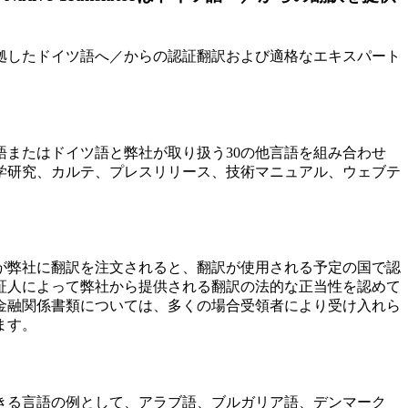
拠したドイツ語へ／からの認証翻訳および適格なエキスパート
またはドイツ語と弊社が取り扱う30の他言語を組み合わせ
学研究、カルテ、プレスリリース、技術マニュアル、ウェブテ
が弊社に翻訳を注文されると、翻訳が使用される予定の国で認
証人によって弊社から提供される翻訳の法的な正当性を認めて
金融関係書類については、多くの場合受領者により受け入れら
ます。
きる言語の例として、アラブ語、ブルガリア語、デンマーク