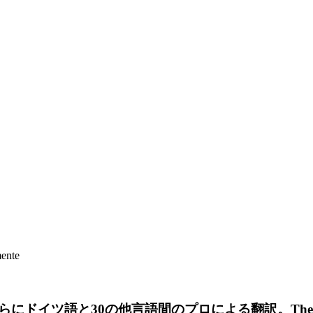
mente
らにドイツ語と
30
の他言語間のプロによる翻訳。
The