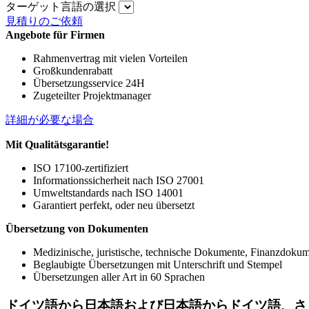
ターゲット言語の選択
見積りのご依頼
Angebote für Firmen
Rahmenvertrag mit vielen Vorteilen
Großkundenrabatt
Übersetzungsservice 24H
Zugeteilter Projektmanager
詳細が必要な場合
Mit Qualitätsgarantie!
ISO 17100-zertifiziert
Informationssicherheit nach ISO 27001
Umweltstandards nach ISO 14001
Garantiert perfekt, oder neu übersetzt
Übersetzung von Dokumenten
Medizinische, juristische, technische Dokumente, Finanzdoku
Beglaubigte Übersetzungen mit Unterschrift und Stempel
Übersetzungen aller Art in 60 Sprachen
ドイツ語から
日本語
および
日本語
からドイツ語、さ