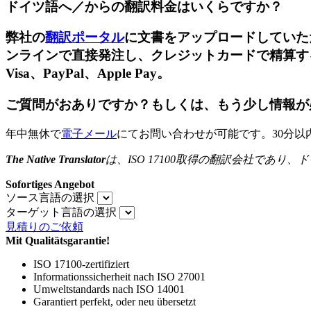
ドイツ語へ／からの翻訳料金はいくらですか？
弊社の
翻訳ポータル
に文書をアップロードしていた
ンラインで直接発注し、クレジットカードで精算すること
Visa、PayPal、Apple Pay。
ご質問がおありですか？もしくは、もう少し情報が
年中無休で
電子メール
にてお問い合わせが可能です。30分以
The Native Translator
は、
ISO 17100
取得の翻訳会社であり、ド
Sofortiges Angebot
ソース言語の選択
ターゲット言語の選択
見積りのご依頼
Mit Qualitätsgarantie!
ISO 17100-zertifiziert
Informationssicherheit nach ISO 27001
Umweltstandards nach ISO 14001
Garantiert perfekt, oder neu übersetzt