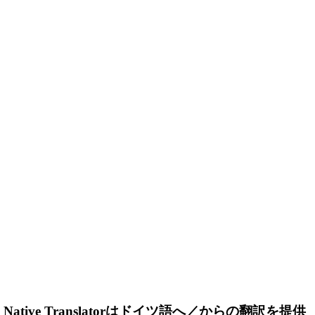
 Native Translator
はドイツ語へ／からの翻訳を提供