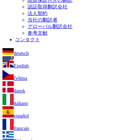
品質保証付きの翻訳
認証取得翻訳会社
法人契約
当社の翻訳者
グローバル翻訳会社
参考文献
コンタクト
deutsch
English
čeština
dansk
italiano
español
français