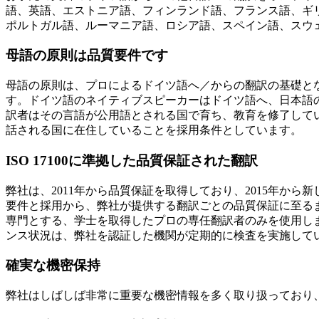
語、英語、エストニア語、フィンランド語、フランス語、ギ
ポルトガル語、ルーマニア語、ロシア語、スペイン語、スウ
母語の原則は品質要件です
母語の原則は、プロによるドイツ語へ／からの翻訳の基礎と
す。ドイツ語のネイティブスピーカーはドイツ語へ、日本語
訳者はその言語が公用語とされる国で育ち、教育を修了して
話される国に在住していることを採用条件としています。
ISO 17100
に準拠した品質保証された翻訳
弊社は、2011年から品質保証を取得しており、2015年から新
要件と採用から、弊社が提供する翻訳ごとの品質保証に至る
専門とする、学士を取得したプロの専任翻訳者のみを使用し
ンス状況は、弊社を認証した機関が定期的に検査を実施して
確実な機密保持
弊社はしばしば非常に重要な機密情報を多く取り扱っており