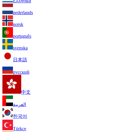
Ελληνικά
nederlands
norsk
português
svenska
日本語
русский
中文
العربية
한국어
Türkçe