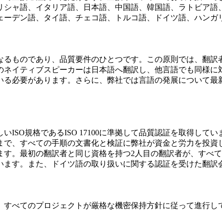
リシャ語、イタリア語、日本語、中国語、韓国語、ラトビア語
ェーデン語、タイ語、チェコ語、トルコ語、ドイツ語、ハンガ
なるものであり、品質要件のひとつです。この原則では、翻訳
のネイティブスピーカーは日本語へ翻訳し、他言語でも同様に
いる必要があります。さらに、弊社では言語の発展について最
しいISO規格であるISO 17100に準拠して品質認証を取得し
まで、すべての手順の文書化と検証に弊社が資金と労力を投資
ます。最初の翻訳者と同じ資格を持つ2人目の翻訳者が、すべ
います。また、ドイツ語の取り扱いに関する認証を受けた翻訳
、すべてのプロジェクトが厳格な機密保持方針に従って進行し