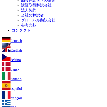
品質保証付きの翻訳
認証取得翻訳会社
法人契約
当社の翻訳者
グローバル翻訳会社
参考文献
コンタクト
deutsch
English
čeština
dansk
italiano
español
français