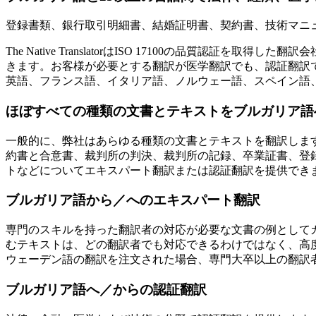
登録書類、銀行取引明細書、結婚証明書、契約書、技術マニ
The Native TranslatorはISO 17100の品
きます。お客様が必要とする翻訳が医学翻訳でも、認証翻訳
英語、フランス語、イタリア語、ノルウェー語、スペイン語
ほぼすべての種類の文書とテキストをブルガリア語
一般的に、弊社はあらゆる種類の文書とテキストを翻訳しま
約書と合意書、裁判所の判決、裁判所の記録、卒業証書、登
トなどについてエキスパート翻訳または認証翻訳を提供でき
ブルガリア語から／へのエキスパート翻訳
専門のスキルを持った翻訳者の対応が必要な文書の例として
むテキストは、どの翻訳者でも対応できるわけではなく、高
ウェーデン語の翻訳を注文された場合、専門大卒以上の翻訳
ブルガリア語へ／からの認証翻訳