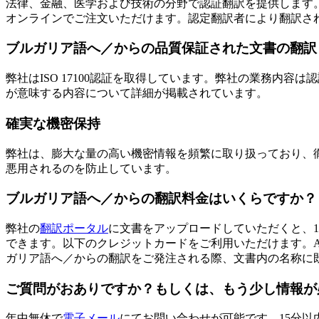
法律、金融、医学および技術の分野で認証翻訳を提供します
オンラインでご注文いただけます。認定翻訳者により翻訳さ
ブルガリア語へ／からの品質保証された文書の翻訳
弊社はISO 17100認証を取得しています。弊社の業務内
が意味する内容について詳細が掲載されています。
確実な機密保持
弊社は、膨大な量の高い機密情報を頻繁に取り扱っており、
悪用されるのを防止しています。
ブルガリア語へ／からの翻訳料金はいくらですか？
弊社の
翻訳ポータル
に文書をアップロードしていただくと、
できます。以下のクレジットカードをご利用いただけます。Amex、Di
ガリア語へ／からの翻訳をご発注される際、文書内の名称に
ご質問がおありですか？もしくは、もう少し情報が
年中無休で
電子メール
にてお問い合わせが可能です。15分以