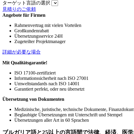
ターゲット言語の選択
見積りのご依頼
Angebote für Firmen
Rahmenvertrag mit vielen Vorteilen
Großkundenrabatt
Übersetzungsservice 24H
Zugeteilter Projektmanager
詳細が必要な場合
Mit Qualitätsgarantie!
ISO 17100-zertifiziert
Informationssicherheit nach ISO 27001
Umweltstandards nach ISO 14001
Garantiert perfekt, oder neu übersetzt
Übersetzung von Dokumenten
Medizinische, juristische, technische Dokumente, Finanzdoku
Beglaubigte Übersetzungen mit Unterschrift und Stempel
Übersetzungen aller Art in 60 Sprachen
ブルガリア語と
25
以上の言語間で法律、経済、医学