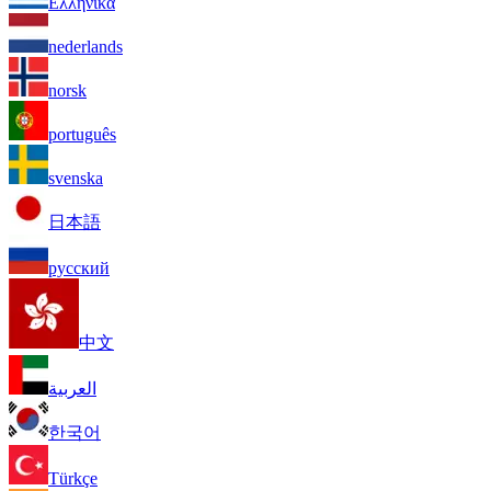
Ελληνικά
nederlands
norsk
português
svenska
日本語
русский
中文
العربية
한국어
Türkçe