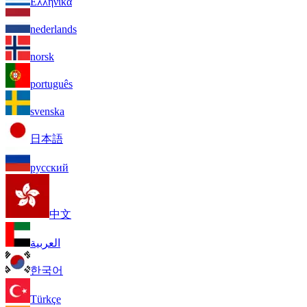
Ελληνικά
nederlands
norsk
português
svenska
日本語
русский
中文
العربية
한국어
Türkçe