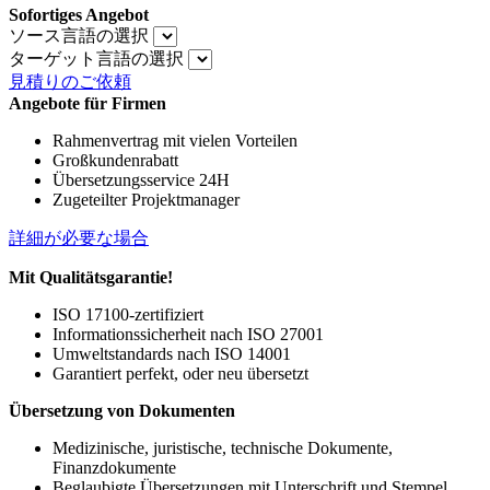
Sofortiges Angebot
ソース言語の選択
ターゲット言語の選択
見積りのご依頼
Angebote für Firmen
Rahmenvertrag mit vielen Vorteilen
Großkundenrabatt
Übersetzungsservice 24H
Zugeteilter Projektmanager
詳細が必要な場合
Mit Qualitätsgarantie!
ISO 17100-zertifiziert
Informationssicherheit nach ISO 27001
Umweltstandards nach ISO 14001
Garantiert perfekt, oder neu übersetzt
Übersetzung von Dokumenten
Medizinische, juristische, technische Dokumente,
Finanzdokumente
Beglaubigte Übersetzungen mit Unterschrift und Stempel