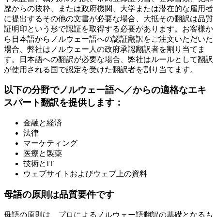
歴からの抜粋、または政府機関、大学または潜在的な雇用者
に提出するその他の文書が必要な場合、大抵その翻訳は品質
証明印という形で認証を取得する必要があります。お客様か
ら日本語からノルウェー語への認証翻訳をご注文いただいた
場合、弊社はノルウェー人の政府承認翻訳者を割り当てま
す。日本語への翻訳が必要な場合、弊社はルールとして翻訳
が使用される国で認定を受けた翻訳者を割り当てます。
以下の分野でノルウェー語へ／からの適格なエキ
スパート翻訳を提供します：
金融と経済
法律
マーケティング
医療と製薬
技術とIT
ウェブサイトおよびウェブ上の資料
母語の原則は品質要件です
母語の原則は、プロによるノルウェー語翻訳の基礎となるも