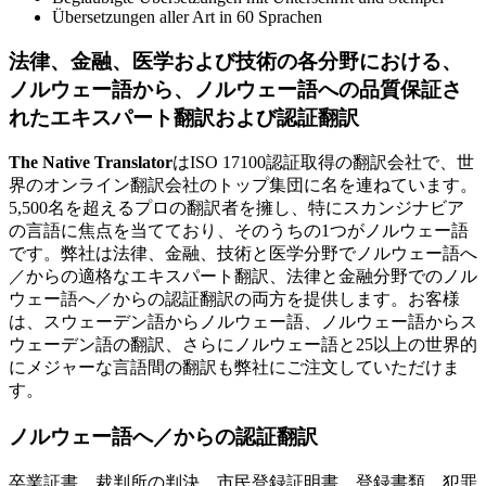
Übersetzungen aller Art in 60 Sprachen
法律、金融、医学および技術の各分野における、
ノルウェー語から、ノルウェー語への品質保証さ
れたエキスパート翻訳および認証翻訳
The Native Translator
はISO 17100認証取得の翻訳会社で、世
界のオンライン翻訳会社のトップ集団に名を連ねています。
5,500名を超えるプロの翻訳者を擁し、特にスカンジナビア
の言語に焦点を当てており、そのうちの1つがノルウェー語
です。弊社は法律、金融、技術と医学分野でノルウェー語へ
／からの適格なエキスパート翻訳、法律と金融分野でのノル
ウェー語へ／からの認証翻訳の両方を提供します。お客様
は、スウェーデン語からノルウェー語、ノルウェー語からス
ウェーデン語の翻訳、さらにノルウェー語と25以上の世界的
にメジャーな言語間の翻訳も弊社にご注文していただけま
す。
ノルウェー語へ／からの認証翻訳
卒業証書、裁判所の判決、市民登録証明書、登録書類、犯罪