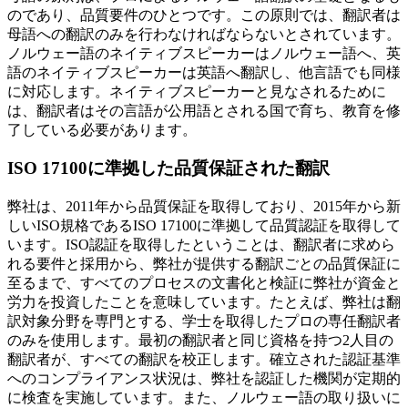
のであり、品質要件のひとつです。この原則では、翻訳者は
母語への翻訳のみを行わなければならないとされています。
ノルウェー語のネイティブスピーカーはノルウェー語へ、英
語のネイティブスピーカーは英語へ翻訳し、他言語でも同様
に対応します。ネイティブスピーカーと見なされるために
は、翻訳者はその言語が公用語とされる国で育ち、教育を修
了している必要があります。
ISO 17100
に準拠した品質保証された翻訳
弊社は、2011年から品質保証を取得しており、2015年から新
しいISO規格であるISO 17100に準拠して品質認証を取得して
います。ISO認証を取得したということは、翻訳者に求めら
れる要件と採用から、弊社が提供する翻訳ごとの品質保証に
至るまで、すべてのプロセスの文書化と検証に弊社が資金と
労力を投資したことを意味しています。たとえば、弊社は翻
訳対象分野を専門とする、学士を取得したプロの専任翻訳者
のみを使用します。最初の翻訳者と同じ資格を持つ2人目の
翻訳者が、すべての翻訳を校正します。確立された認証基準
へのコンプライアンス状況は、弊社を認証した機関が定期的
に検査を実施しています。また、ノルウェー語の取り扱いに