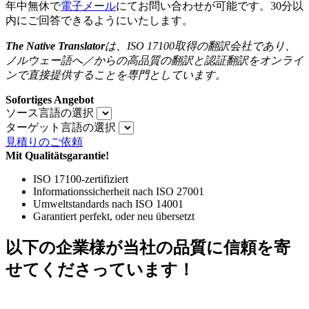
年中無休で
電子メール
にてお問い合わせが可能です。30分以
内にご回答できるようにいたします。
The Native Translator
は、
ISO 17100
取得の翻訳会社であり、
ノルウェー語へ／からの高品質の翻訳と認証翻訳をオンライ
ンで直接提供することを専門としています。
Sofortiges Angebot
ソース言語の選択
ターゲット言語の選択
見積りのご依頼
Mit Qualitätsgarantie!
ISO 17100-zertifiziert
Informationssicherheit nach ISO 27001
Umweltstandards nach ISO 14001
Garantiert perfekt, oder neu übersetzt
以下の企業様が当社の品質に信頼を寄
せてくださっています！