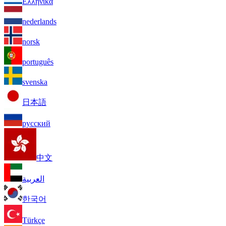
Ελληνικά
nederlands
norsk
português
svenska
日本語
русский
中文
العربية
한국어
Türkçe