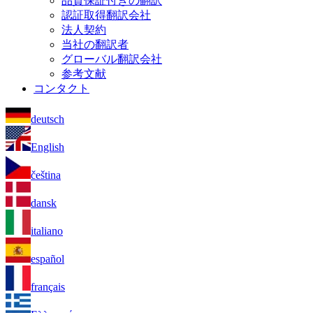
品質保証付きの翻訳
認証取得翻訳会社
法人契約
当社の翻訳者
グローバル翻訳会社
参考文献
コンタクト
deutsch
English
čeština
dansk
italiano
español
français