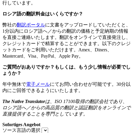
行しています。
ロシア語の翻訳料金はいくらですか？
弊社の
翻訳ポータル
に文書をアップロードしていただくと、
1分以内にロシア語へ／からの翻訳の価格と予定納期の情報
を直接ご連絡いたします。翻訳をオンラインで直接発注し、
クレジットカードで精算することができます。以下のクレジ
ットカードをご利用いただけます。Amex、Diners、
Mastercard、Visa、PayPal、Apple Pay。
ご質問がおありですか？もしくは、もう少し情報が必要でし
ょうか？
年中無休で
電子メール
にてお問い合わせが可能です。30分以
内にご回答できるようにいたします。
The Native Translator
は、
ISO 17100
取得の翻訳会社であり、
ロシア語へ／からの高品質の翻訳と認証翻訳をオンラインで
直接提供することを専門としています。
Sofortiges Angebot
ソース言語の選択