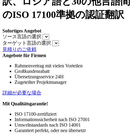
訳、ロシア語と30の他言語間
のISO 17100準拠の認証翻訳
Sofortiges Angebot
ソース言語の選択
ターゲット言語の選択
見積りのご依頼
Angebote für Firmen
Rahmenvertrag mit vielen Vorteilen
Großkundenrabatt
Übersetzungsservice 24H
Zugeteilter Projektmanager
詳細が必要な場合
Mit Qualitätsgarantie!
ISO 17100-zertifiziert
Informationssicherheit nach ISO 27001
Umweltstandards nach ISO 14001
Garantiert perfekt, oder neu übersetzt