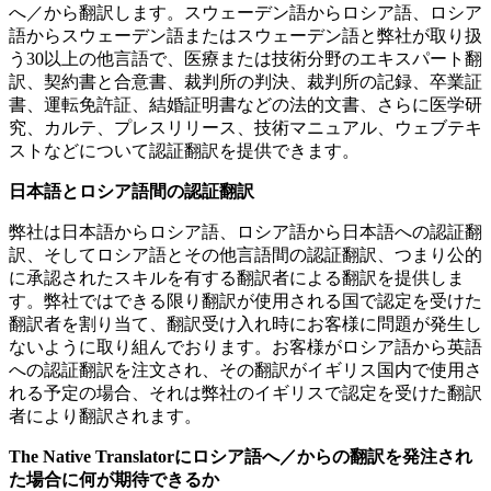
へ／から翻訳します。スウェーデン語からロシア語、ロシア
語からスウェーデン語またはスウェーデン語と弊社が取り扱
う30以上の他言語で、医療または技術分野のエキスパート翻
訳、契約書と合意書、裁判所の判決、裁判所の記録、卒業証
書、運転免許証、結婚証明書などの法的文書、さらに医学研
究、カルテ、プレスリリース、技術マニュアル、ウェブテキ
ストなどについて認証翻訳を提供できます。
日本語
とロシア語間の認証翻訳
弊社は日本語からロシア語、ロシア語から日本語への認証翻
訳、そしてロシア語とその他言語間の認証翻訳、つまり公的
に承認されたスキルを有する翻訳者による翻訳を提供しま
す。弊社ではできる限り翻訳が使用される国で認定を受けた
翻訳者を割り当て、翻訳受け入れ時にお客様に問題が発生し
ないように取り組んでおります。お客様がロシア語から英語
への認証翻訳を注文され、その翻訳がイギリス国内で使用さ
れる予定の場合、それは弊社のイギリスで認定を受けた翻訳
者により翻訳されます。
The Native Translator
にロシア語へ／からの翻訳を発注され
た場合に何が期待できるか