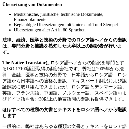
Übersetzung von Dokumenten
Medizinische, juristische, technische Dokumente,
Finanzdokumente
Beglaubigte Übersetzungen mit Unterschrift und Stempel
Übersetzungen aller Art in 60 Sprachen
法律、経済、医学と技術の分野でのロシア語へ／からの翻訳
は、専門分野と擁護を熟知した大卒以上の翻訳者が行いま
す。
The Native Translator
はロシア語へ／からの翻訳を専門とす
るISO 17100認証取得の翻訳会社です。弊社は2005年から法
律、金融、医学と技術の分野で、日本語からロシア語、ロシ
ア語から日本語への適格な翻訳、エキスパート翻訳および認
証翻訳に取り組んできましたが、ロシア語とデンマーク語、
英語、フランス語、中国語、ノルウェー語、スペイン語およ
びドイツ語を含む30以上の他言語間の翻訳も提供できます。
ほぼすべての種類の文書とテキストをロシア語へ／から翻訳
します
一般的に、弊社はあらゆる種類の文書とテキストをロシア語