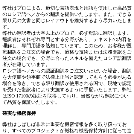
弊社はプロによる、適切な言語表現と用語を使用した高品質
のロシア語へ／からの翻訳を提供いたします。また、できる
限り元の文書と同じレイアウトを維持するよう尽力いたしま
す。
弊社の翻訳者は大卒以上のプロで、必ず母語に翻訳します。
翻訳者はそれぞれ専門とする分野があり、テキストの内容を
理解し、専門用語を熟知しています。このため、お客様が医
療翻訳をご注文の場合でも、適格な技術または法務翻訳をご
注文の場合でも、分野に合ったスキルを備えたロシア語翻訳
者が在籍しています。
ロシア語へ／からの認証翻訳をご注文いただいた場合、翻訳
を大使館や領事館で法律上正当と認定してもらう必要がある
場合を除き、できる限り翻訳が使用される国で、現地で認定
を受けた翻訳者により実施するように手配いたします。弊社
はISO 17100の認証を取得しており、当然ながら翻訳につい
て品質を保証いたします。
確実な機密保持
弊社はしばしば非常に重要な機密情報を多く取り扱ってお
り、すべてのプロジェクトが厳格な機密保持方針に従って進