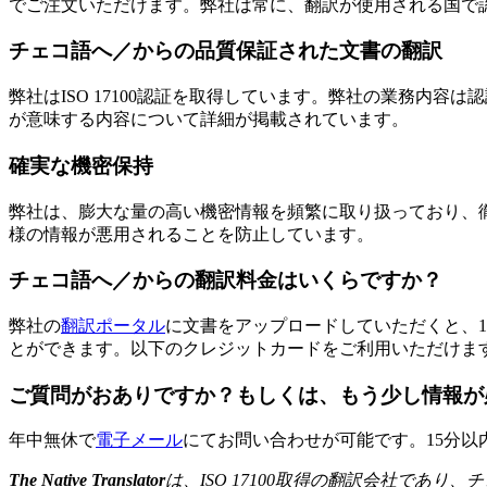
でご注文いただけます。弊社は常に、翻訳が使用される国で
チェコ語へ／からの品質保証された文書の翻訳
弊社はISO 17100認証を取得しています。弊社の業務内
が意味する内容について詳細が掲載されています。
確実な機密保持
弊社は、膨大な量の高い機密情報を頻繁に取り扱っており、
様の情報が悪用されることを防止しています。
チェコ語へ／からの翻訳料金はいくらですか？
弊社の
翻訳ポータル
に文書をアップロードしていただくと、
とができます。以下のクレジットカードをご利用いただけます。Amex、Dine
ご質問がおありですか？もしくは、もう少し情報が
年中無休で
電子メール
にてお問い合わせが可能です。15分以
The Native Translator
は、
ISO 17100
取得の翻訳会社であり、チ