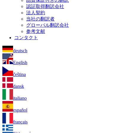
品質保証付きの翻訳
認証取得翻訳会社
法人契約
当社の翻訳者
グローバル翻訳会社
参考文献
コンタクト
deutsch
English
čeština
dansk
italiano
español
français