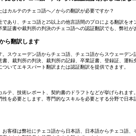
たはカルテのチェコ語へ／からの翻訳が必要ですか？
質認証を取得した翻訳会社であり、チェコ語と25以上の他言語間のプロに
卒業証書や裁判所の判決のチェコ語への認証翻訳でも、弊社が
から翻訳します
す。スウェーデン語からチェコ語、チェコ語からスウェーデン
合意書、裁判所の判決、裁判所の記録、卒業証書、登録証、運転
についてエキスパート翻訳または認証翻訳を提供できます。
カルテ、技術レポート、契約書のドラフトなどが挙げられます
門性を必要とします。専門的なスキルを必要とする分野で日本
。お客様は弊社にチェコ語から日本語、日本語からチェコ語、そ