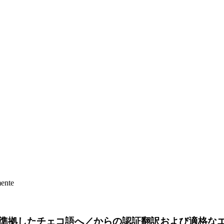
mente
準拠したチェコ語へ／からの認証翻訳および適格な