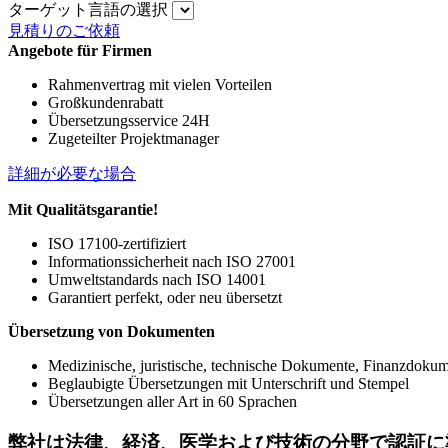
ターゲット言語の選択
見積りのご依頼
Angebote für Firmen
Rahmenvertrag mit vielen Vorteilen
Großkundenrabatt
Übersetzungsservice 24H
Zugeteilter Projektmanager
詳細が必要な場合
Mit Qualitätsgarantie!
ISO 17100-zertifiziert
Informationssicherheit nach ISO 27001
Umweltstandards nach ISO 14001
Garantiert perfekt, oder neu übersetzt
Übersetzung von Dokumenten
Medizinische, juristische, technische Dokumente, Finanzdoku
Beglaubigte Übersetzungen mit Unterschrift und Stempel
Übersetzungen aller Art in 60 Sprachen
弊社は法律、経済、医学および技術の分野で認証に