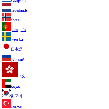
Ελληνικά
nederlands
norsk
português
svenska
日本語
русский
中文
العربية
한국어
Türkçe