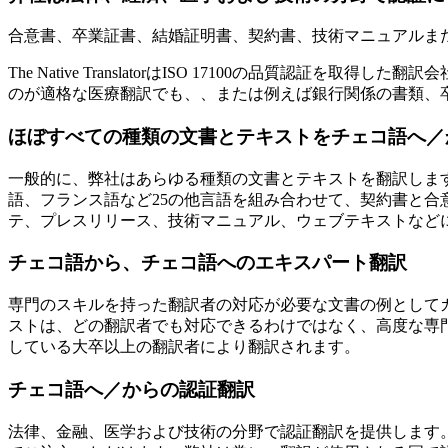
合意書、卒業証書、結婚証明書、契約書、技術マニュアルま
The Native TranslatorはISO 17100の品
のが適格な医療翻訳でも、、または例えば銀行関係の書類、
ほぼすべての種類の文書とテキストをチェコ語へ／
一般的に、弊社はあらゆる種類の文書とテキストを翻訳しま
語、フランス語など25の他言語を組み合わせて、契約書と
テ、プレスリリース、技術マニュアル、ウェブテキストなど
チェコ語から、チェコ語へのエキスパート翻訳
専門のスキルを持った翻訳者の対応が必要な文書の例として
ストは、どの翻訳者でも対応できるわけではなく、高度な専
している大卒以上の翻訳者により翻訳されます。
チェコ語へ／からの認証翻訳
法律、金融、医学および技術の分野で認証翻訳を提供します