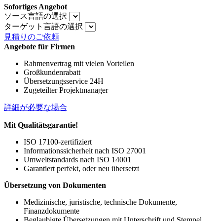
Sofortiges Angebot
ソース言語の選択
ターゲット言語の選択
見積りのご依頼
Angebote für Firmen
Rahmenvertrag mit vielen Vorteilen
Großkundenrabatt
Übersetzungsservice 24H
Zugeteilter Projektmanager
詳細が必要な場合
Mit Qualitätsgarantie!
ISO 17100-zertifiziert
Informationssicherheit nach ISO 27001
Umweltstandards nach ISO 14001
Garantiert perfekt, oder neu übersetzt
Übersetzung von Dokumenten
Medizinische, juristische, technische Dokumente,
Finanzdokumente
Beglaubigte Übersetzungen mit Unterschrift und Stempel