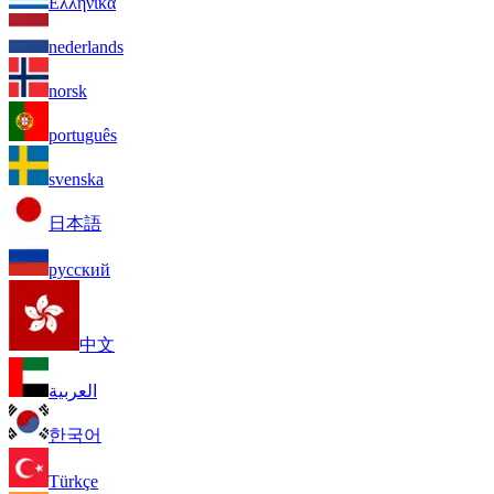
Ελληνικά
nederlands
norsk
português
svenska
日本語
русский
中文
العربية
한국어
Türkçe