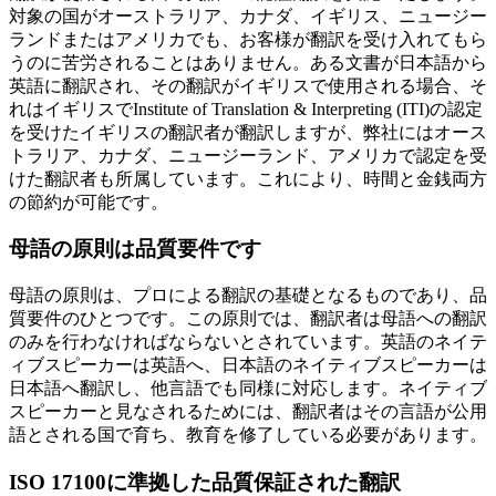
対象の国がオーストラリア、カナダ、イギリス、ニュージー
ランドまたはアメリカでも、お客様が翻訳を受け入れてもら
うのに苦労されることはありません。ある文書が日本語から
英語に翻訳され、その翻訳がイギリスで使用される場合、そ
れはイギリスでInstitute of Translation & Interpreting (ITI)の認定
を受けたイギリスの翻訳者が翻訳しますが、弊社にはオース
トラリア、カナダ、ニュージーランド、アメリカで認定を受
けた翻訳者も所属しています。これにより、時間と金銭両方
の節約が可能です。
母語の原則は品質要件です
母語の原則は、プロによる翻訳の基礎となるものであり、品
質要件のひとつです。この原則では、翻訳者は母語への翻訳
のみを行わなければならないとされています。英語のネイテ
ィブスピーカーは英語へ、日本語のネイティブスピーカーは
日本語へ翻訳し、他言語でも同様に対応します。ネイティブ
スピーカーと見なされるためには、翻訳者はその言語が公用
語とされる国で育ち、教育を修了している必要があります。
ISO 17100
に準拠した品質保証された翻訳