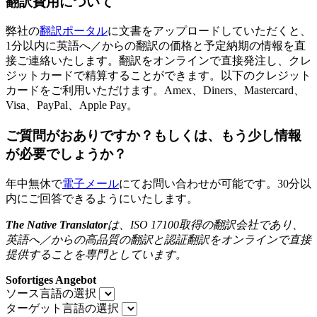
翻訳費用について
弊社の
翻訳ポータル
に文書をアップロードしていただくと、
1分以内に英語へ／からの翻訳の価格と予定納期の情報を直
接ご連絡いたします。翻訳をオンラインで直接発注し、クレ
ジットカードで精算することができます。以下のクレジット
カードをご利用いただけます。Amex、Diners、Mastercard、
Visa、PayPal、Apple Pay。
ご質問がおありですか？もしくは、もう少し情報
が必要でしょうか？
年中無休で
電子メール
にてお問い合わせが可能です。30分以
内にご回答できるようにいたします。
The Native Translator
は、
ISO 17100
取得の翻訳会社であり、
英語へ／からの高品質の翻訳と認証翻訳をオンラインで直接
提供することを専門としています。
Sofortiges Angebot
ソース言語の選択
ターゲット言語の選択