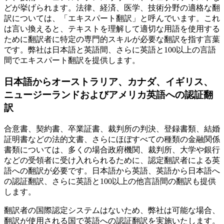
どが挙げられます。法律、経済、医学、技術分野の適格な翻
訳については、「エキスパート翻訳」と呼んでいます。これ
は言い換えると、テキストを理解して適切な用語を使用する
ために翻訳者に特定の専門的スキルが必要な翻訳を指す言葉
です。弊社は日本語と英語間、さらに英語と100以上の言語
間でエキスパート翻訳を提供します。
日本語
からオーストラリア、カナダ、イギリス、
ニュージーランドおよびアメリカ英語への認証翻
訳
合意書、契約書、卒業証書、裁判所の判決、登録書類、結婚
証明書などの法的文書、さらにほぼすべての種類の金融関係
書類については、多くの場合政府機関、裁判所、大学や銀行
などの受領者に受け入れられるために、認定翻訳者による英
語への翻訳が必要です。日本語から英語、英語から日本語へ
の認証翻訳、さらに英語と100以上の他言語間の翻訳も提供
します。
翻訳者の国際認定システムはないため、弊社は可能な場合、
翻訳が使用される国で英語への認証翻訳を実施いたします。