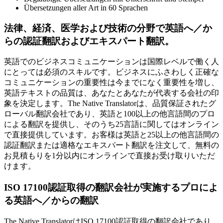
Übersetzungen aller Art in 60 Sprachen
法律、経済、医学および技術の分野で英語へ／か
らの認証翻訳およびエキスパート翻訳。
英語でのビジネスコミュニケーションは国際レベルで働く人
にとっては必須のスキルです。ビジネスにふさわしく正確な
コミュニケーションの重要性は今までになく重要性を増し、
英語テキストの品質は、あなたとあなたが代表する会社の印
象を決定します。The Native Translatorは、品質保証されたグ
ローバル翻訳会社であり、英語と100以上の他言語間のプロ
による翻訳を提供し、そのうち25言語に関してはオンライン
で直接提供しています。お客様は英語と25以上の他言語間の
認証翻訳または適格なエキスパート翻訳を注文して、無料の
お見積もりを1分以内にオンラインで直接お受け取りいただ
けます。
ISO 17100
認証取得の翻訳会社が実施するプロによ
る英語へ／からの翻訳
The Native TranslatorはISO 17100認証取得の翻訳会社であり、