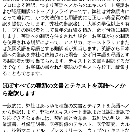
プロによる翻訳、つまり英語へ／からのエキスパート翻訳お
よび認証翻訳のトップサプライヤーです。弊社は対象読者に
とって適切で、かつ文法的にも用語的にも正しい高品質の翻
訳を提供いたします。弊社の翻訳者は、大学の学位以上を有
し、プロの翻訳者として長年の経験を積み、必ず母語に翻訳
します。英語への翻訳を注文された場合、お客様がその翻訳
を使用される場所によって、アメリカ、オーストラリアまた
は英国英語を母語とする翻訳者が担当します。英語から日本
語への翻訳を弊社に依頼された場合、必ず日本語を母語とす
る翻訳者が割り当てられます。テキストと文書を翻訳するだ
けでなく、お客様の書かれた英語のテキストを校正、編集す
ることもできます。
ほぼすべての種類の文書とテキストを英語へ／か
ら翻訳します
一般的に、弊社はあらゆる種類の文書とテキストを英語へ／
から翻訳します。弊社がエキスパート翻訳または認証翻訳で
対応できる公文書には、契約書と合意書、裁判所の判決、卒
業証書、登録証明書、医療関係のテキスト、医学研究、カル
テ、技術マニュアル、プレスリリース、ウェブのテキストな